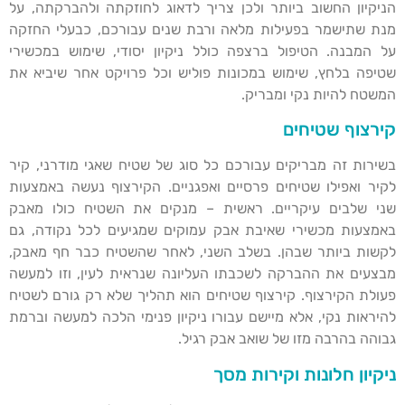
הניקיון החשוב ביותר ולכן צריך לדאוג לחוזקתה ולהברקתה, על
מנת שתישמר בפעילות מלאה ורבת שנים עבורכם, כבעלי החזקה
על המבנה. הטיפול ברצפה כולל ניקיון יסודי, שימוש במכשירי
שטיפה בלחץ, שימוש במכונות פוליש וכל פרויקט אחר שיביא את
המשטח להיות נקי ומבריק.
קירצוף שטיחים
בשירות זה מבריקים עבורכם כל סוג של שטיח שאגי מודרני, קיר
לקיר ואפילו שטיחים פרסיים ואפגניים. הקירצוף נעשה באמצעות
שני שלבים עיקריים. ראשית – מנקים את השטיח כולו מאבק
באמצעות מכשירי שאיבת אבק עמוקים שמגיעים לכל נקודה, גם
לקשות ביותר שבהן. בשלב השני, לאחר שהשטיח כבר חף מאבק,
מבצעים את ההברקה לשכבתו העליונה שנראית לעין, וזו למעשה
פעולת הקירצוף. קירצוף שטיחים הוא תהליך שלא רק גורם לשטיח
להיראות נקי, אלא מיישם עבורו ניקיון פנימי הלכה למעשה וברמת
גבוהה בהרבה מזו של שואב אבק רגיל.
ניקיון חלונות וקירות מסך