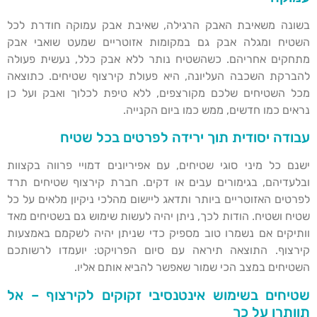
בשונה משאיבת האבק הרגילה, שאיבת אבק עמוקה חודרת לכל
השטיח ומגלה אבק גם במקומות אזוטריים שמעט שואבי אבק
מתחקים אחריהם. כשהשטיח נותר ללא אבק כלל, נעשית פעולה
להברקת השכבה העליונה, היא פעולת קירצוף שטיחים. כתוצאה
מכל השטיחים שלכם מקורצפים, ללא טיפת לכלוך ואבק ועל כן
נראים כמו חדשים, ממש כמו ביום הקנייה.
עבודה יסודית תוך ירידה לפרטים בכל שטיח
ישנם כל מיני סוגי שטיחים, עם אפיריונים דמויי פרווה בקצוות
ובלעדיהם, בגימורים עבים או דקים. חברת קירצוף שטיחים תרד
לפרטים האזוטריים ביותר ותדאג ליישום מהלכי ניקיון מלאים על כל
שטיח ושטיח. הודות לכך, ניתן יהיה לעשות שימוש גם בשטיחים מאד
וותיקים אם נשמרו טוב מספיק כדי שניתן יהיה לשקמם באמצעות
קירצוף. התוצאה תיראה עם סיום הפרויקט: יועמדו לרשותכם
השטיחים במצב הכי שמור שאפשר להביא אותם אליו.
שטיחים בשימוש אינטנסיבי זקוקים לקירצוף – אל
תוותרו על כך