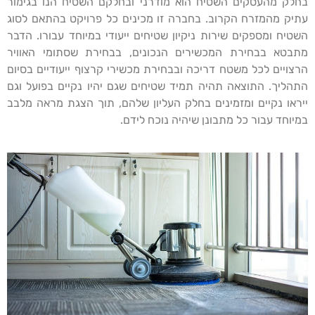
בחלק מהעסקים השטיח הוא מודרני ובחלקם השטיח הנו בגימור
עתיק מהמזרח הקרוב. בחברה זו מכינים כל פרויקט בהתאם לסוג
השטיח ומספקים שירות ניקיון שטיחים ייעודי במיוחד עבורו. הדבר
מתבטא בבחירת המכשירים הנכונים, בבחירת שסתומי האוויר
הרצויים לכל משטח דריכה ובבחירת מכשירי קרצוף ייעודיים בסיום
התהליך. התוצאה תהיה תמיד שטיחים שגם יהיו נקיים בפועל וגם
ייראו נקיים ומזמינים בחלק העליון שלהם, תוך הצגת מראה מלבב
במיוחד עבור כל מתבונן שיהיה נוכח לידם.