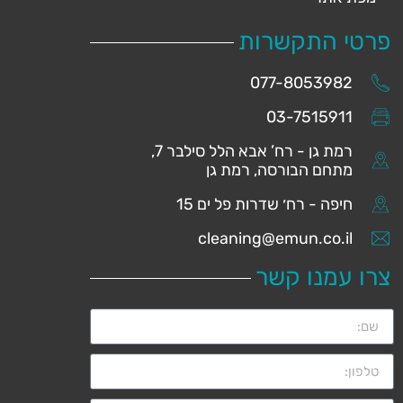
פרטי התקשרות
077-8053982
03-7515911
רמת גן - רח’ אבא הלל סילבר 7,
מתחם הבורסה, רמת גן
חיפה - רח׳ שדרות פל ים 15
cleaning@emun.co.il
צרו עמנו קשר