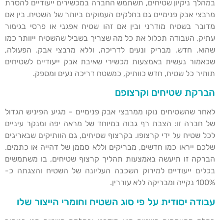
במהלך ניקיון שטיחים, תשתמש החברה במכשירים ייעודיים להסרת
מרבצי אבק פנימיים גם בחלקים העמוקים ביותר של השטיח. בין אם
מדובר בשטיח מודרני ובין אם זהו שטיח אפגני או פרסי בגימור
עתיק, העבודה תכלול את כל מה שצריך בשביל שהשטיח ייוותר כמו
שהוא, חדש, מבריק ונעים לדריכה, וללא מרבצי אבק. הפעולה,
שכאמור נעשית באמצעות מכשירי שאיבת אבק ייעודיים לשטיחים
תותיר כל שטיח, חדש כוותיק, כמשטח דריכה נעים ומספק.
הברקת שטיחים וקרצופם
לאחר שהשטיחים נוקו ממרבצי אבק פנימיים – מגיע הפיניש הגדול
של חברה זו: הצבת רף גבוה במיוחד של מראה יפה ומנקר עיניים
לכל שטיח על ידי קרצופו. בקרצוף שטיחים, גם הוותיקים שבאריגים
שלכם ייראו כמו חדשים, מבריקים וללא סממן של דהייה או כתמים.
הברקה זו תיעשה באמצעות תהליך קרצוף שטיחים, בו משתמשים
בכלים ייעודיים למירוק השכבה העליונה של השטיח והצגתה כ-
100% נקייה ומבריקה ללא עוררין.
עבודה יסודית על פי סוג השטיח וחומרי הייצור שלו